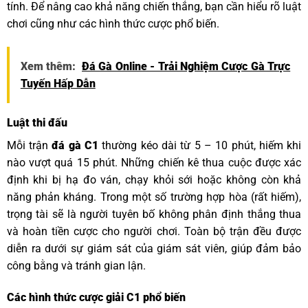
tính. Để nâng cao khả năng chiến thắng, bạn cần hiểu rõ luật
chơi cũng như các hình thức cược phổ biến.
Xem thêm:
Đá Gà Online - Trải Nghiệm Cược Gà Trực
Tuyến Hấp Dẫn
Luật thi đấu
Mỗi trận
đá gà C1
thường kéo dài từ 5 – 10 phút, hiếm khi
nào vượt quá 15 phút. Những chiến kê thua cuộc được xác
định khi bị hạ đo ván, chạy khỏi sới hoặc không còn khả
năng phản kháng. Trong một số trường hợp hòa (rất hiếm),
trọng tài sẽ là người tuyên bố không phân định thắng thua
và hoàn tiền cược cho người chơi. Toàn bộ trận đều được
diễn ra dưới sự giám sát của giám sát viên, giúp đảm bảo
công bằng và tránh gian lận.
Các hình thức cược giải C1 phổ biến