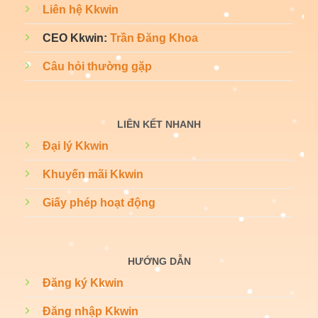
Liên hệ Kkwin
CEO Kkwin:
Trần Đăng Khoa
Câu hỏi thường gặp
LIÊN KẾT NHANH
Đại lý Kkwin
Khuyến mãi Kkwin
Giấy phép hoạt động
HƯỚNG DẪN
Đăng ký Kkwin
Đăng nhập Kkwin