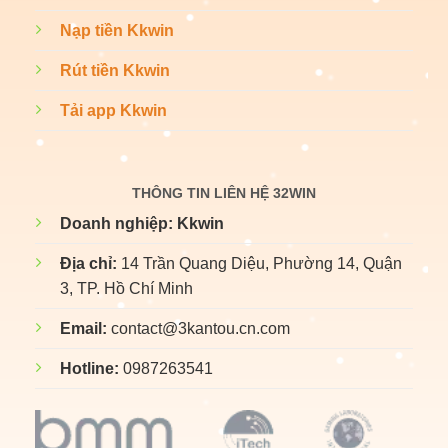
Nạp tiền Kkwin
Rút tiền Kkwin
Tải app Kkwin
THÔNG TIN LIÊN HỆ 32WIN
Doanh nghiệp:
Kkwin
Địa chỉ:
14 Trần Quang Diệu, Phường 14, Quận
3, TP. Hồ Chí Minh
Email:
contact@3kantou.cn.com
Hotline:
0987263541