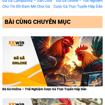
Đá Gà Campuchia – Sân Chơi
Đá Gà Online – Trải Nghiệm
Cho Tín Đồ Đam Mê Chọi Gà
Cược Gà Trực Tuyến Hấp Dẫn
BÀI CÙNG CHUYÊN MỤC
Đá Gà Online – Trải Nghiệm Cược Gà Trực Tuyến Hấp Dẫn