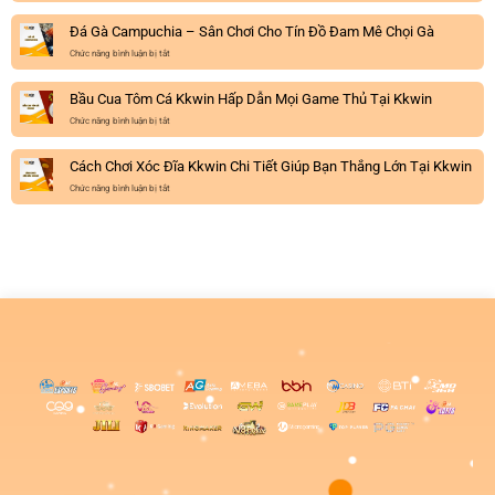
Cược
Gà
Gà
C1
Đá Gà Campuchia – Sân Chơi Cho Tín Đồ Đam Mê Chọi Gà
Trực
–
Tuyến
Sân
Chức năng bình luận bị tắt
ở
Hấp
Chơi
Đá
Dẫn
Chọi
Gà
Gà
Campuchia
Bầu Cua Tôm Cá Kkwin Hấp Dẫn Mọi Game Thủ Tại Kkwin
Đỉnh
–
Cao
Sân
Chức năng bình luận bị tắt
ở
Tại
Chơi
Bầu
Campuchia
Cho
Cua
Tín
Tôm
Cách Chơi Xóc Đĩa Kkwin Chi Tiết Giúp Bạn Thắng Lớn Tại Kkwin
Đồ
Cá
Đam
Kkwin
Chức năng bình luận bị tắt
ở
Mê
Hấp
Cách
Chọi
Dẫn
Chơi
Gà
Mọi
Xóc
Game
Đĩa
Thủ
Kkwin
Tại
Chi
Kkwin
Tiết
Giúp
Bạn
Thắng
Lớn
Tại
Kkwin