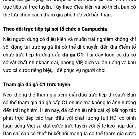
trực tiếp và trực tuyến. Tùy theo điều kiện và sở thích, bạn có
thể lựa chọn cách tham gia phù hợp với bản thân.
Theo dõi trực tiếp tại nơi tổ chức ở Campuchia
Nếu người dùng có điều kiện và muốn trải nghiệm không khí
sôi động tại trường gà thì có thể di chuyển đến địa điểm tổ
chức trực tiếp trường đấu
đá gà C1
. Tại đây luôn có đủ cơ
sở vật chất như khán đài, phòng VIP, dịch vụ ăn uống và khu
vực cá cược riêng biệt,… để phục vụ người chơi.
Tham gia đá gà C1 trực tuyến
Nếu không thể tham gia xem giải đấu trực tiếp thì sao? Bạn
có thể tham gia đá gà cấp C1 online mà không lo ảnh hưởng
đến trải nghiệm. Hiện nay, đã có nhiều nhà cái ký kết hợp tác
phát trực tiếp các trận đấu với chất lượng full HD, có bình
luận tiếng Việt và đặt cược trực tuyến với tỷ lệ kèo hấp dẫn.
Bạn chỉ cần có thiết bị kết nối mạng là có thể tham gia cược