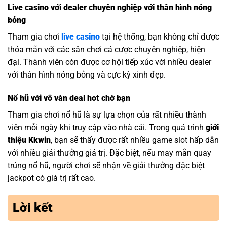
Live casino với dealer chuyên nghiệp với thân hình nóng
bỏng
Tham gia chơi
live casino
tại hệ thống, bạn không chỉ được
thỏa mãn với các sân chơi cá cược chuyên nghiệp, hiện
đại. Thành viên còn được cơ hội tiếp xúc với nhiều dealer
với thân hình nóng bỏng và cực kỳ xinh đẹp.
Nổ hũ với vô vàn deal hot chờ bạn
Tham gia chơi nổ hũ là sự lựa chọn của rất nhiều thành
viên mỗi ngày khi truy cập vào nhà cái. Trong quá trình
giới
thiệu Kkwin
, bạn sẽ thấy được rất nhiều game slot hấp dẫn
với nhiều giải thưởng giá trị. Đặc biệt, nếu may mắn quay
trúng nổ hũ, người chơi sẽ nhận về giải thưởng đặc biệt
jackpot có giá trị rất cao.
Lời kết