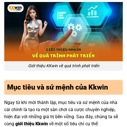
Giới thiệu KKwin về quá trình phát triển
Mục tiêu và sứ mệnh của Kkwin
Ngay từ khi mới thành lập, mục tiêu và sứ mệnh của nhà
cái chính là tạo ra một sân chơi cá cược chuyên nghiệp,
hiện đại với những giá trị bền vững. Sau đây, chúng ta sẽ
cùng
giới thiệu Kkwin
về một số tiêu chí cụ thể: