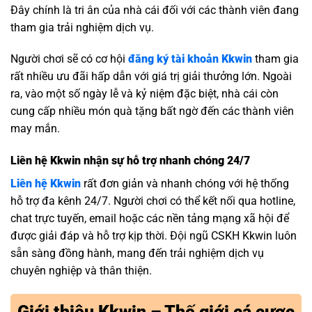
Đây chính là tri ân của nhà cái đối với các thành viên đang
tham gia trải nghiệm dịch vụ.
Người chơi sẽ có cơ hội
đăng ký tài khoản Kkwin
tham gia
rất nhiều ưu đãi hấp dẫn với giá trị giải thưởng lớn. Ngoài
ra, vào một số ngày lễ và kỷ niệm đặc biệt, nhà cái còn
cung cấp nhiều món quà tặng bất ngờ đến các thành viên
may mắn.
Liên hệ Kkwin nhận sự hỗ trợ nhanh chóng 24/7
Liên hệ Kkwin
rất đơn giản và nhanh chóng với hệ thống
hỗ trợ đa kênh 24/7. Người chơi có thể kết nối qua hotline,
chat trực tuyến, email hoặc các nền tảng mạng xã hội để
được giải đáp và hỗ trợ kịp thời. Đội ngũ CSKH Kkwin luôn
sẵn sàng đồng hành, mang đến trải nghiệm dịch vụ
chuyên nghiệp và thân thiện.
Giới thiệu Kkwin – Thế giới cá cược