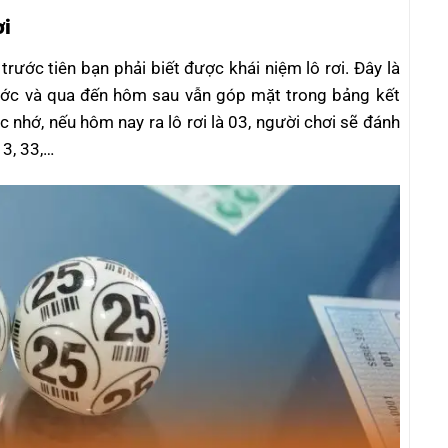
ơi
trước tiên bạn phải biết được khái niệm lô rơi. Đây là
ước và qua đến hôm sau vẫn góp mặt trong bảng kết
c nhớ, nếu hôm nay ra lô rơi là 03, người chơi sẽ đánh
3, 33,…