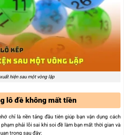
xuất hiện sau một vòng lặp
ng lô đề không mất tiền
ớ chỉ là nền tảng đầu tiên giúp bạn vận dụng cách
 phạm phải lỗi sai khi soi đề làm bạn mất thời gian và
 quan trọng sau đây: