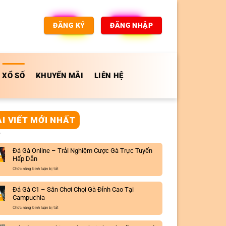
ĐĂNG KÝ
ĐĂNG NHẬP
XỔ SỐ
KHUYẾN MÃI
LIÊN HỆ
ÀI VIẾT MỚI NHẤT
Đá Gà Online – Trải Nghiệm Cược Gà Trực Tuyến
Hấp Dẫn
Chức năng bình luận bị tắt
ở
Đá
Gà
Online
Đá Gà C1 – Sân Chơi Chọi Gà Đỉnh Cao Tại
–
Campuchia
Trải
Nghiệm
Chức năng bình luận bị tắt
ở
Cược
Đá
Gà
Gà
Trực
C1