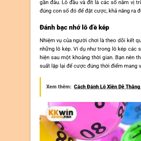
gần đâu. Lô đầu và đít là các số nằm vị tr
đúng con số đó để đặt cược, khả năng ra đ
Đánh bạc nhớ lô đề kép
Nhiệm vụ của người chơi là theo dõi kết q
những lô kép. Ví dụ như trong lô kép các
hiện sau một khoảng thời gian. Bạn nên th
suất lặp lại để cược đúng thời điểm mang v
Xem thêm:
Cách Đánh Lô Xiên Dễ Thắng 