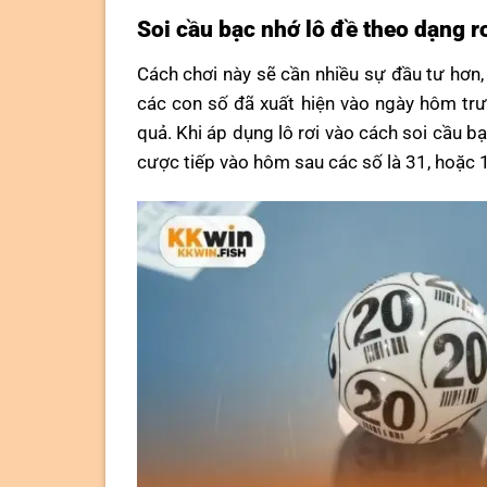
Soi cầu bạc nhớ lô đề theo dạng r
Cách chơi này sẽ cần nhiều sự đầu tư hơn, 
các con số đã xuất hiện vào ngày hôm tr
quả. Khi áp dụng lô rơi vào cách soi cầu bạ
cược tiếp vào hôm sau các số là 31, hoặc 1