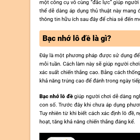
một công cụ vô cùng “đắc lực” giúp người 
thể dễ dàng áp dụng thủ thuật này mang 
thông tin hữu ích sau đây để chia sẻ đến m
Bạc nhớ lô đề là gì?
Đây là một phương pháp được sử dụng để 
mỗi tuần. Cách làm này sẽ giúp người chơ
xác suất chiến thắng cao. Bằng cách thống
khả năng trúng cao để đánh trong ngày tiế
Bạc nhớ lô đề
giúp người chơi dễ dàng ngh
con số. Trước đây khi chưa áp dụng phươn
Tuy nhiên từ khi biết cách xác định lô đề, n
hoạt, tăng khả năng chiến thắng đáng kể.