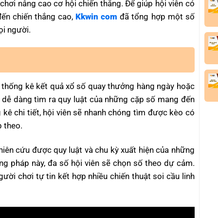
chơi nâng cao cơ hội chiến thắng. Để giúp hội viên có
đến chiến thắng cao,
Kkwin com
đã tổng hợp một số
ọi người.
thống kê kết quả xổ số quay thưởng hàng ngày hoặc
i dễ dàng tìm ra quy luật của những cặp số mang đến
 kê chi tiết, hội viên sẽ nhanh chóng tìm được kèo có
p theo.
iên cứu được quy luật và chu kỳ xuất hiện của những
g pháp này, đa số hội viên sẽ chọn số theo dự cảm.
gười chơi tự tin kết hợp nhiều chiến thuật soi cầu linh