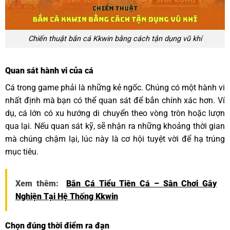
Chiến thuật bắn cá Kkwin bằng cách tận dụng vũ khí
Quan sát hành vi của cá
Cá trong game phải là những kẻ ngốc. Chúng có một hành vi
nhất định mà bạn có thể quan sát để bắn chính xác hơn. Ví
dụ, cá lớn có xu hướng di chuyển theo vòng tròn hoặc lượn
qua lại. Nếu quan sát kỹ, sẽ nhận ra những khoảng thời gian
mà chúng chậm lại, lúc này là cơ hội tuyệt vời để hạ trúng
mục tiêu.
Xem thêm:
Bắn Cá Tiểu Tiên Cá – Sân Chơi Gây
Nghiện Tại Hệ Thống Kkwin
Chọn đúng thời điểm ra đạn