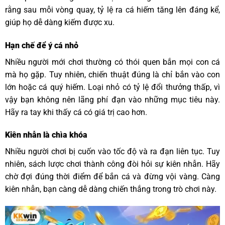
rằng sau mỗi vòng quay, tỷ lệ ra cá hiếm tăng lên đáng kể,
giúp họ dễ dàng kiếm được xu.
Hạn chế để ý cá nhỏ
Nhiều người mới chơi thường có thói quen bắn mọi con cá
mà họ gặp. Tuy nhiên, chiến thuật đúng là chỉ bắn vào con
lớn hoặc cá quý hiếm. Loại nhỏ có tỷ lệ đổi thưởng thấp, vì
vậy bạn không nên lãng phí đạn vào những mục tiêu này.
Hãy ra tay khi thấy cá có giá trị cao hơn.
Kiên nhẫn là chìa khóa
Nhiều người chơi bị cuốn vào tốc độ và ra đạn liên tục. Tuy
nhiên, sách lược chơi thành công đòi hỏi sự kiên nhẫn. Hãy
chờ đợi đúng thời điểm để bắn cá và đừng vội vàng. Càng
kiên nhẫn, bạn càng dễ dàng chiến thắng trong trò chơi này.