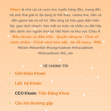
Kkwin
là nhà cái cá cược trực tuyến hàng đầu, mang đến
hệ sinh thái giải trí đa dạng từ thể thao, casino live, bắn cá
đến game bài và nổ hũ. Nền tảng sở hữu giao diện hiện
đại, giao dịch nhanh, bảo mật an toàn và nhiều ưu đãi hấp
dẫn dành cho người chơi tại Việt Nam và khu vực Châu Á.
Điều khoản và điều kiện
-
Quyền riêng tư
-
Chơi có
trách nhiệm
-
Chính sách bảo mật
-
Sơ đồ trang
-
RSS
#kkwin #kkwinfish #trangchukkwin #nhacaikkwin
#linkvaokkwin #kk_win
VỀ CHÚNG TÔI
Giới thiệu Kkwin
Liên hệ Kkwin
CEO Kkwin:
Trần Đăng Khoa
Câu hỏi thường gặp