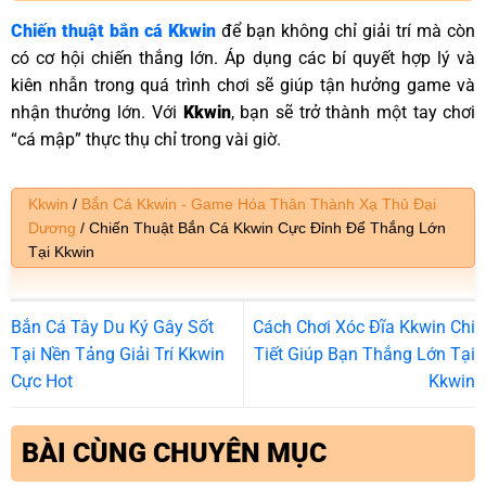
Chiến thuật bắn cá Kkwin
để bạn không chỉ giải trí mà còn
có cơ hội chiến thắng lớn. Áp dụng các bí quyết hợp lý và
kiên nhẫn trong quá trình chơi sẽ giúp tận hưởng game và
nhận thưởng lớn. Với
Kkwin
, bạn sẽ trở thành một tay chơi
“cá mập” thực thụ chỉ trong vài giờ.
Kkwin
/
Bắn Cá Kkwin - Game Hóa Thân Thành Xạ Thủ Đại
Dương
/
Chiến Thuật Bắn Cá Kkwin Cực Đỉnh Để Thắng Lớn
Tại Kkwin
Bắn Cá Tây Du Ký Gây Sốt
Cách Chơi Xóc Đĩa Kkwin Chi
Tại Nền Tảng Giải Trí Kkwin
Tiết Giúp Bạn Thắng Lớn Tại
Cực Hot
Kkwin
BÀI CÙNG CHUYÊN MỤC