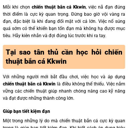
Mỗi khi chọn
chiến thuật bắn cá Kkwin
, việc nã đạn đúng
thời điểm là cực kỳ quan trọng. Đừng bao giờ vội vàng ra
đạn, đặc biệt là khi đang đối mặt với cá lớn. Việc nổ súng
quá sớm có thể khiến bạn tốn đạn mà không hạ được mục
tiêu. Hãy kiên nhẫn và đợi đúng lúc trước khi ra tay.
Tại sao tân thủ cần học hỏi chiến
thuật bắn cá Kkwin
Với những người mới bắt đầu chơi, việc học và áp dụng
chiến thuật bắn cá Kkwin
là điều không thể thiếu. Việc nắm
vững các chiến thuật giúp nhanh chóng nâng cao kỹ năng
và đạt được những thành công lớn.
Giúp bạn tiết kiệm đạn
Một trong những lý do mà chiến thuật bắn cá cực kỳ quan
trọng là giúp bạn tiết kiệm đạn. Khi biết cách áp dụng hiệu