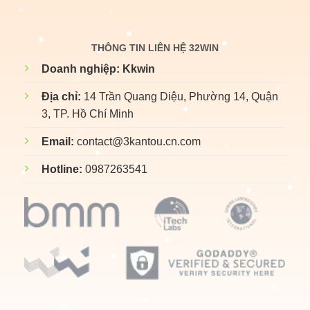
THÔNG TIN LIÊN HỆ 32WIN
Doanh nghiệp:
Kkwin
Địa chỉ:
14 Trần Quang Diệu, Phường 14, Quận
3, TP. Hồ Chí Minh
Email:
contact@3kantou.cn.com
Hotline:
0987263541